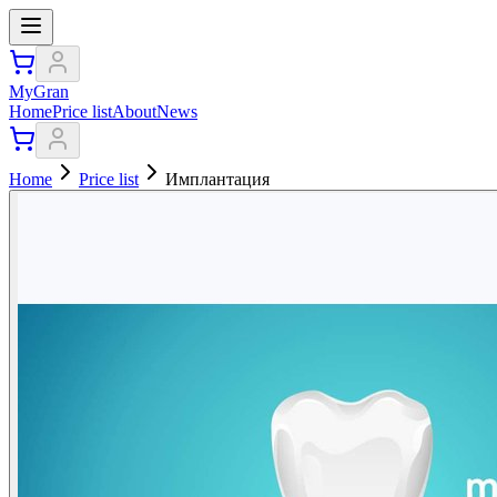
MyGran
Home
Price list
About
News
Home
Price list
Имплантация