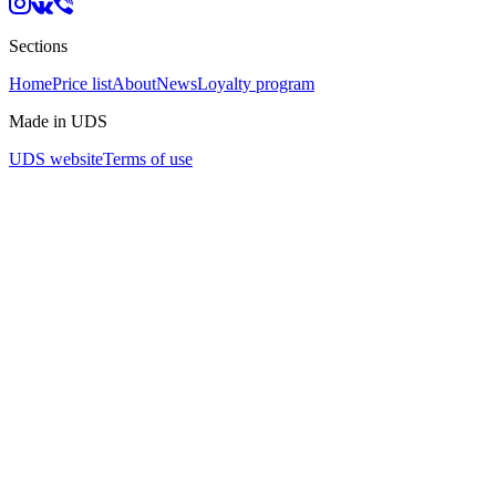
Sections
Home
Price list
About
News
Loyalty program
Made in UDS
UDS website
Terms of use